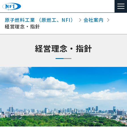
原子燃料工業 （原燃工、NFI）
会社案内
TOP
経営理念・指針
事業領域
経営理念・指針
会社案内
事業所紹介
安全と環境への取り組み
採用情報
見学のご案内
お問い合わせ